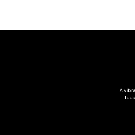
A vibr
toda