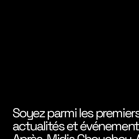
Soyez parmi les premier
actualités et événements
Après-Midis Chouchou, A