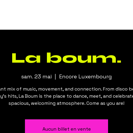
La boum.
sam. 23 mai
  |  
Encore Luxembourg
ant mix of music, movement, and connection. From disco b
y’s hits, La Boum is the place to dance, meet, and celebrate
spacious, welcoming atmosphere. Come as you are!
Aucun billet en vente